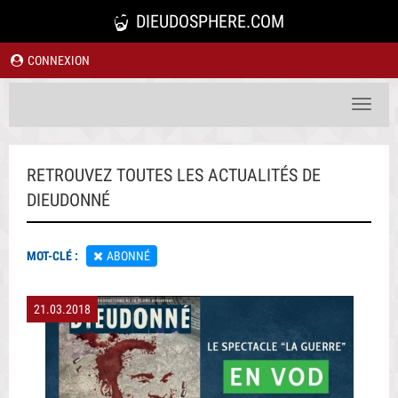
DIEUDOSPHERE.COM
CONNEXION
Toggle
navigat
RETROUVEZ TOUTES LES ACTUALITÉS DE
DIEUDONNÉ
MOT-CLÉ :
ABONNÉ
21.03.2018