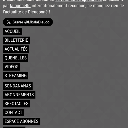
par
la quenelle
internationalement reconnue, ne manquez rien de
l’actualité de Dieudonné
!
ACCUEIL
BILLETTERIE
ACTUALITÉS
QUENELLES
VIDÉOS
STREAMING
SONDANANAS
ABONNEMENTS
SPECTACLES
CONTACT
ESPACE ABONNÉS