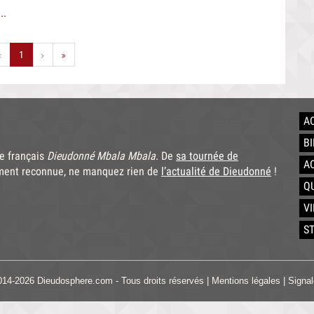
ocialiste défend Dieudonné face à Manuel Valls
1
A
B
te français
Dieudonné Mbala Mbala
. De
sa tournée de
A
ment reconnue, ne manquez rien de
l’actualité de Dieudonné
!
Q
V
S
014-2026 Dieudosphere.com - Tous droits réservés |
Mentions légales
|
Signal