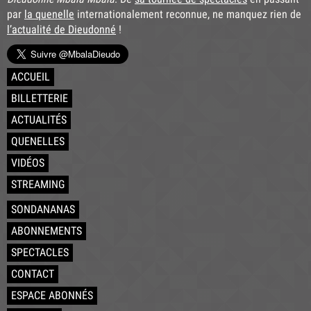
par
la quenelle
internationalement reconnue, ne manquez rien de
l’actualité de Dieudonné
!
ACCUEIL
BILLETTERIE
ACTUALITÉS
QUENELLES
VIDÉOS
STREAMING
SONDANANAS
ABONNEMENTS
SPECTACLES
CONTACT
ESPACE ABONNÉS