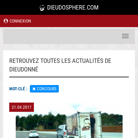
DIEUDOSPHERE.COM
CONNEXION
Toggle
navigat
RETROUVEZ TOUTES LES ACTUALITÉS DE
DIEUDONNÉ
MOT-CLÉ :
CONCOURS
21.04.2017