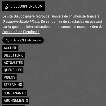
DIEUDOSPHERE.COM
Le site Dieudosphere regroupe l’univers de l’humoriste français
Dieudonné Mbala Mbala
. De
sa tournée de spectacles
en passant
par
la quenelle
internationalement reconnue, ne manquez rien de
l’actualité de Dieudonné
!
ACCUEIL
BILLETTERIE
ACTUALITÉS
QUENELLES
VIDÉOS
STREAMING
SONDANANAS
ABONNEMENTS