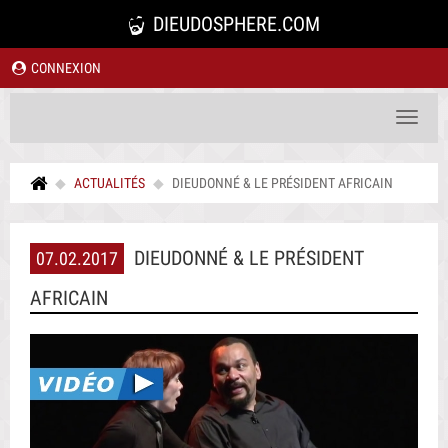
DIEUDOSPHERE.COM
CONNEXION
Toggle
navigat
ACTUALITÉS
DIEUDONNÉ & LE PRÉSIDENT AFRICAIN
DIEUDONNÉ & LE PRÉSIDENT
07.02.2017
AFRICAIN