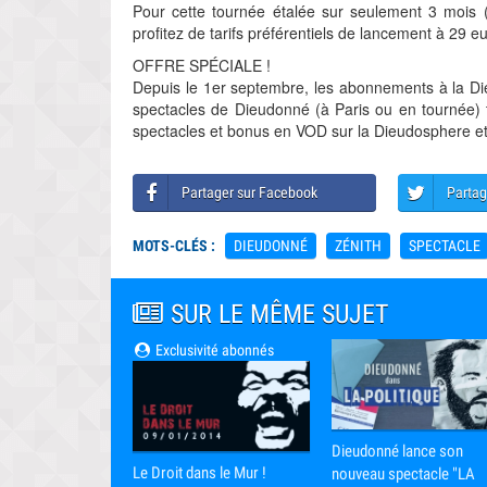
Pour cette tournée étalée sur seulement 3 mois 
profitez de tarifs préférentiels de lancement à 29 e
OFFRE SPÉCIALE !
Depuis le 1er septembre, les abonnements à la Die
spectacles de Dieudonné (à Paris ou en tournée) t
spectacles et bonus en VOD sur la Dieudosphere e
Partager sur Facebook
Partag
MOTS-CLÉS :
DIEUDONNÉ
ZÉNITH
SPECTACLE
SUR LE MÊME SUJET
Exclusivité abonnés
Dieudonné lance son
Le Droit dans le Mur !
nouveau spectacle "LA