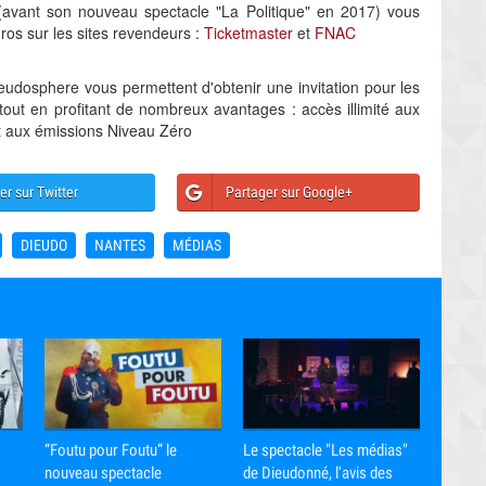
(avant son nouveau spectacle "La Politique" en 2017) vous
uros sur les sites revendeurs :
Ticketmaster
et
FNAC
udosphere vous permettent d'obtenir une invitation pour les
out en profitant de nombreux avantages : accès illimité aux
t aux émissions Niveau Zéro
er sur Twitter
Partager sur Google+
DIEUDO
NANTES
MÉDIAS
“Foutu pour Foutu” le
Le spectacle "Les médias"
nouveau spectacle
de Dieudonné, l'avis des