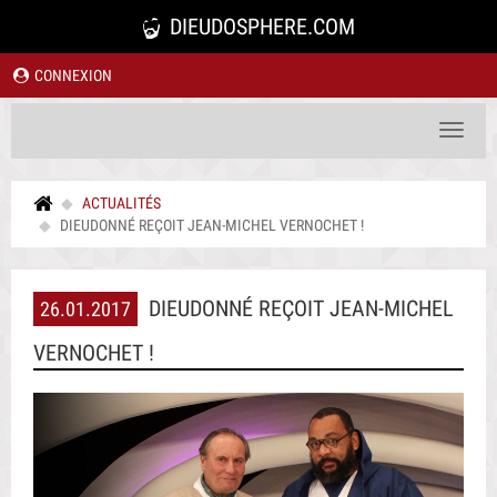
DIEUDOSPHERE.COM
CONNEXION
Toggle
navigat
ACTUALITÉS
DIEUDONNÉ REÇOIT JEAN-MICHEL VERNOCHET !
DIEUDONNÉ REÇOIT JEAN-MICHEL
26.01.2017
VERNOCHET !