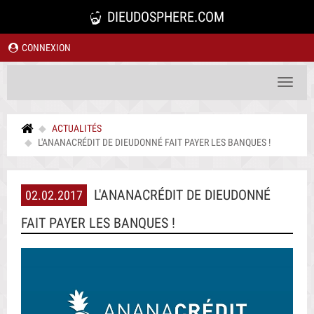
DIEUDOSPHERE.COM
CONNEXION
Toggle
navigat
ACTUALITÉS
L'ANANACRÉDIT DE DIEUDONNÉ FAIT PAYER LES BANQUES !
L'ANANACRÉDIT DE DIEUDONNÉ
02.02.2017
FAIT PAYER LES BANQUES !