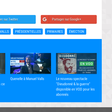
er sur Twitter
Partager sur Google+
VALLS
PRÉSIDENTIELLES
PRIMAIRES
ÉMECTION
Le nouveau spectacle
Quenelle à Manuel Valls
"Dieudonné & la guerre"
s ce
disponible en VOD pour les
abonnés