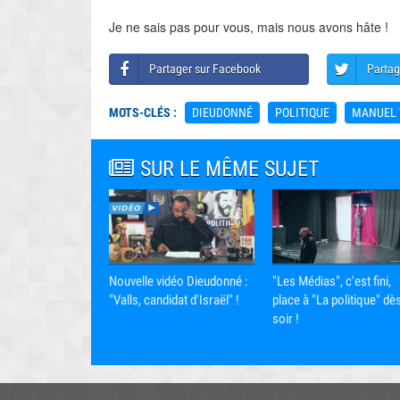
Je ne sais pas pour vous, mais nous avons hâte !
Partager sur Facebook
Partag
MOTS-CLÉS :
DIEUDONNÉ
POLITIQUE
MANUEL 
SUR LE MÊME SUJET
Nouvelle vidéo Dieudonné :
"Les Médias", c'est fini,
"Valls, candidat d'Israël" !
place à "La politique" dè
soir !