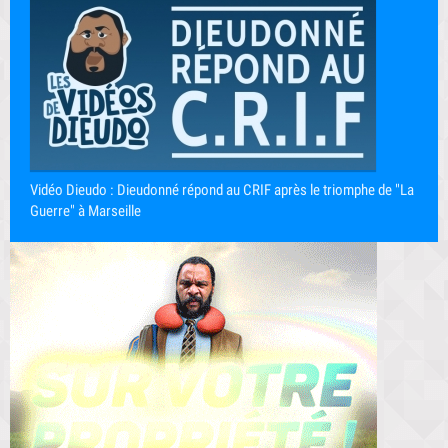
Vidéo Dieudo : Dieudonné répond au CRIF après le triomphe de "La
Guerre" à Marseille