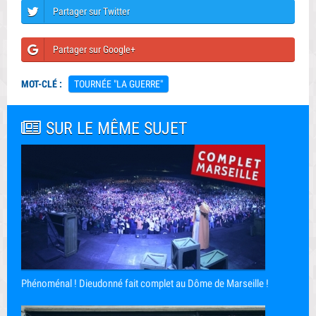
Partager sur Twitter
Partager sur Google+
MOT-CLÉ :
TOURNÉE "LA GUERRE"
SUR LE MÊME SUJET
Phénoménal ! Dieudonné fait complet au Dôme de Marseille !