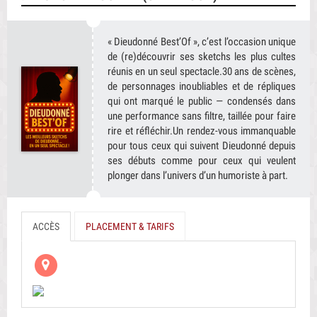
du spectacle). Merci d'être resté fort comme un roc et de nous
ouvrir les yeux.
« Dieudonné Best’Of », c’est l’occasion unique
Par Hamon, le 28/06/2026 à 22:11:43
de (re)découvrir ses sketchs les plus cultes
réunis en un seul spectacle.30 ans de scènes,
Le patron de l'humour
–
10/10
de personnages inoubliables et de répliques
Je suis allée le voir hier ! Un vrai artiste avec ses valeurs qui ne
qui ont marqué le public — condensés dans
se couchera jamais comme les autres merci Dieudo déjà hâte
une performance sans filtre, taillée pour faire
de pouvoir te revoir ! Merci vraiment pour cette soirée
rire et réfléchir.Un rendez-vous immanquable
Par Willy, le 28/06/2026 à 12:46:11
pour tous ceux qui suivent Dieudonné depuis
ses débuts comme pour ceux qui veulent
Super soirée
–
10/10
plonger dans l’univers d’un humoriste à part.
Super soirée
Par Marie, le 15/06/2026 à 06:44:53
ACCÈS
PLACEMENT & TARIFS
Top !
–
10/10
Merci Dieudonné de tenir bon face à la censure !
Par Coco74150, le 15/06/2026 à 01:30:55
Merci
–
10/10