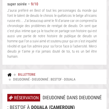
super soirée
–
9/10
J'aurai préféré en Best of tout les personnages du monde qui
font le talent de dieudo le chinois le québécois le belge africains
russe etc... J'ai beaucoup aimé le fil d’ariane car on comprend la
chronologie des problèmes de renégat de dieudo. On sent que
c'est plus intime que ça le touche on partage son histoire qui est
aussi une partie de notre histoire de publique de dieudo un
homme que l'on a suivi aimé et soutenu pour qui on s’est inquiété
révolté et que l’on admire pour sa force face à l'adversité. Merci
dieudo je t'aime je n'ai jamais douté de toi, tu es un bel être
humain.
Par Zaza, le 29/06/2026 à 17:31:37
Bonne rigolade
–
10/10
BILLETTERIE
Venez vous éclater à son spectacle
DIEUDONNÉ - DIEUDONNÉ : BEST'OF - DOUALA
Par Martine, le 29/06/2026 à 17:14:35
Spectacle le fil d'Ariane
–
10/10
DIEUDONNÉ DANS DIEUDONNÉ
RÉSERVATION
Très bon spectacle, très drôle et instructif. Beau cadre, on y
: BEST'OF À
DOUALA (CAMEROUN)
découvre Dieudonné le vrai, l'unique (beaucoup d'émotion à la fin