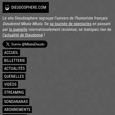
DIEUDOSPHERE.COM
Le site Dieudosphere regroupe l’univers de l’humoriste français
Dieudonné Mbala Mbala
. De
sa tournée de spectacles
en passant
par
la quenelle
internationalement reconnue, ne manquez rien de
l’actualité de Dieudonné
!
ACCUEIL
BILLETTERIE
ACTUALITÉS
QUENELLES
VIDÉOS
STREAMING
SONDANANAS
ABONNEMENTS