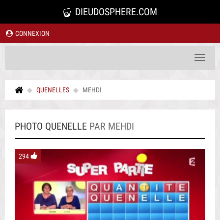
DIEUDOSPHERE.COM
CONNEXION
Toggle
navigat
QUENELLES
MEHDI
PHOTO QUENELLE
PAR MEHDI
294