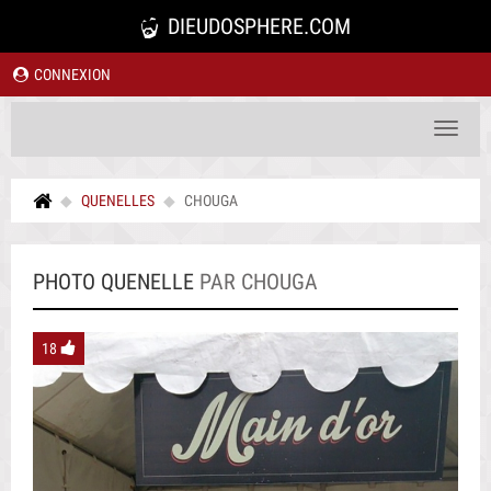
DIEUDOSPHERE.COM
CONNEXION
Toggle
navigat
QUENELLES
CHOUGA
PHOTO QUENELLE
PAR CHOUGA
18