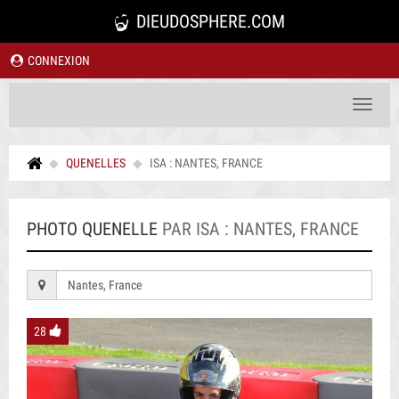
DIEUDOSPHERE.COM
CONNEXION
Toggle
navigat
QUENELLES
ISA : NANTES, FRANCE
PHOTO QUENELLE
PAR ISA : NANTES, FRANCE
Nantes, France
28