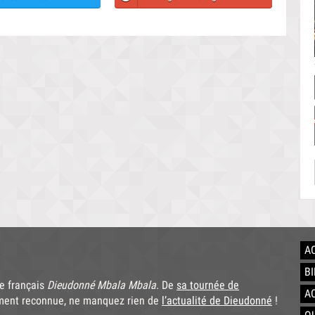
A
B
te français
Dieudonné Mbala Mbala
. De
sa tournée de
A
ment reconnue, ne manquez rien de
l’actualité de Dieudonné
!