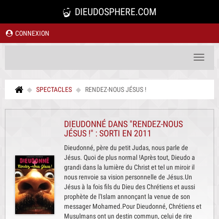
DIEUDOSPHERE.COM
CONNEXION
Toggle
navigat
SPECTACLES
RENDEZ-NOUS JÉSUS !
DIEUDONNÉ DANS "RENDEZ-NOUS
JÉSUS !" : SORTI EN 2011
Dieudonné, père du petit Judas, nous parle de
Jésus. Quoi de plus normal !Après tout, Dieudo a
grandi dans la lumière du Christ et tel un miroir il
nous renvoie sa vision personnelle de Jésus.Un
Jésus à la fois fils du Dieu des Chrétiens et aussi
prophète de l'Islam annonçant la venue de son
messager Mohamed.Pour Dieudonné, Chrétiens et
Musulmans ont un destin commun, celui de rire