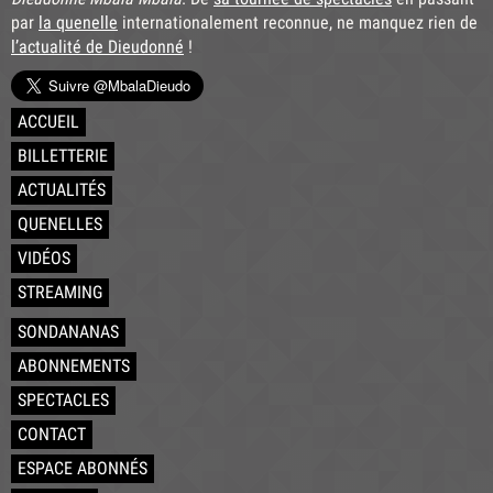
par
la quenelle
internationalement reconnue, ne manquez rien de
l’actualité de Dieudonné
!
ACCUEIL
BILLETTERIE
ACTUALITÉS
QUENELLES
VIDÉOS
STREAMING
SONDANANAS
ABONNEMENTS
SPECTACLES
CONTACT
ESPACE ABONNÉS