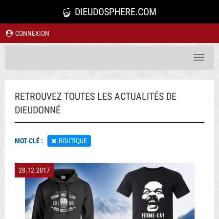
DIEUDOSPHERE.COM
CONNEXION
Toggle
navigat
RETROUVEZ TOUTES LES ACTUALITÉS DE
DIEUDONNÉ
MOT-CLÉ :
BOUTIQUE
28.12.2017