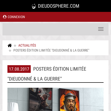
DIEUDOSPHERE.COM
CONNEXION
Toggle
navigat
ACTUALITÉS
POSTERS ÉDITION LIMITÉE "DIEUDONNÉ & LA GUERRE"
POSTERS ÉDITION LIMITÉE
17.08.2017
"DIEUDONNÉ & LA GUERRE"