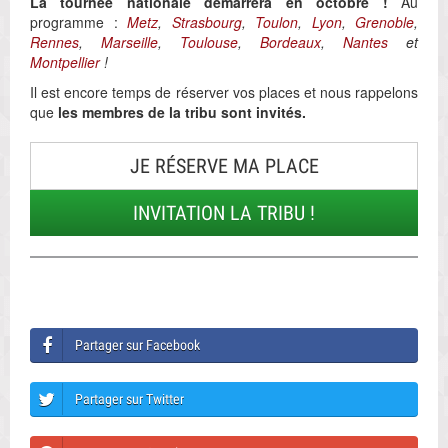
La tournée nationale démarrera en octobre !
Au
programme :
Metz
,
Strasbourg
,
Toulon
,
Lyon
,
Grenoble
,
Rennes
,
Marseille
,
Toulouse
,
Bordeaux
,
Nantes
et
Montpellier
!
Il est encore temps de réserver vos places et nous rappelons
que
les membres de la tribu sont invités.
JE RÉSERVE MA PLACE
INVITATION LA TRIBU !
Partager sur Facebook
Partager sur Twitter