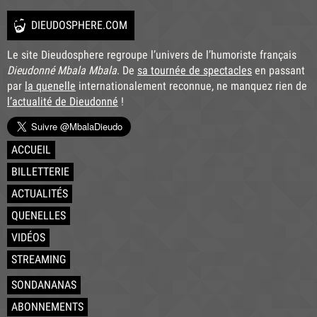
DIEUDOSPHERE.COM
Le site Dieudosphere regroupe l’univers de l’humoriste français
Dieudonné Mbala Mbala
. De
sa tournée de spectacles
en passant
par
la quenelle
internationalement reconnue, ne manquez rien de
l’actualité de Dieudonné
!
ACCUEIL
BILLETTERIE
ACTUALITÉS
QUENELLES
VIDÉOS
STREAMING
SONDANANAS
ABONNEMENTS