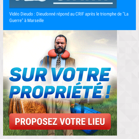
Vidéo Dieudo : Dieudonné répond au CRIF après le triomphe de "La
Guerre" à Marseille