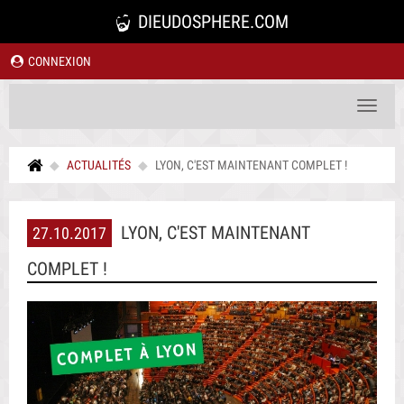
DIEUDOSPHERE.COM
CONNEXION
Toggle
navigat
ACTUALITÉS
LYON, C'EST MAINTENANT COMPLET !
LYON, C'EST MAINTENANT
27.10.2017
COMPLET !