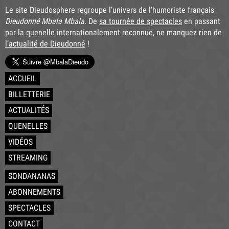
Le site Dieudosphere regroupe l’univers de l’humoriste français
Dieudonné Mbala Mbala
. De
sa tournée de spectacles
en passant
par
la quenelle
internationalement reconnue, ne manquez rien de
l’actualité de Dieudonné
!
ACCUEIL
BILLETTERIE
ACTUALITÉS
QUENELLES
VIDÉOS
STREAMING
SONDANANAS
ABONNEMENTS
SPECTACLES
CONTACT